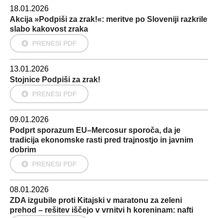
18.01.2026
Akcija »Podpiši za zrak!«: meritve po Sloveniji razkrile
slabo kakovost zraka
PRENESI PDF
13.01.2026
Stojnice Podpiši za zrak!
PRENESI PDF
09.01.2026
Podprt sporazum EU–Mercosur sporoča, da je
tradicija ekonomske rasti pred trajnostjo in javnim
dobrim
PRENESI PDF
08.01.2026
ZDA izgubile proti Kitajski v maratonu za zeleni
prehod – rešitev iščejo v vrnitvi h koreninam: nafti