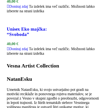
40,00
€
Doniraj zdaj
Ta izdelek ima več različic. Možnosti lahko
izberete na strani izdelka
Unisex Eko majčka:
“Svoboda”
40,00
€
Doniraj zdaj
Ta izdelek ima več različic. Možnosti lahko
izberete na strani izdelka
Vesna Artist Collection
NatanEsku
Umetnik NatanEsku, ki svojo ustvarjalno pot gradi na
motiviki reciklaže in ponovnega rojstva materialov, se je
povezal z Vesno v skupni zgodbi o preobrazbi, odgovornosti
in lepoti trajnosti. Iz štirih tematskih stebrov Vesninega
volilnega manifesta je ustvaril štiri unikatne motive, ki