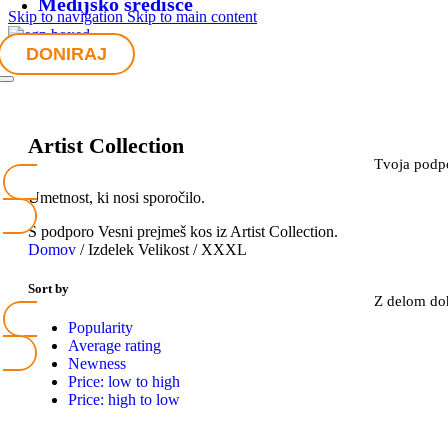
Medijsko središče
Skip to navigation
Skip to main content
DONIRAJ
Artist Collection
Tvoja podpo
Umetnost, ki nosi sporočilo.
S podporo Vesni prejmeš kos iz Artist Collection.
Domov
/
Izdelek Velikost
/
XXXL
Sort by
Z delom doh
Popularity
Average rating
Newness
Price: low to high
Price: high to low