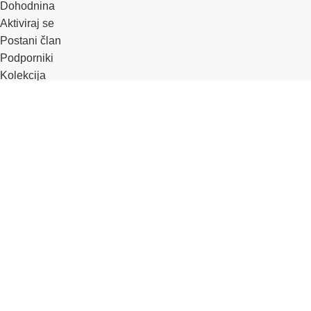
Dohodnina
Aktiviraj se
Postani član
Podporniki
Kolekcija
Dohodnina
Omrežja
Facebook
Instagram
Linkedin
YouTube
TikTok
Omrežja
Facebook
Instagram
Linkedin
YouTube
TikTok