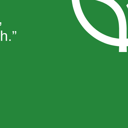
i
,
h.”