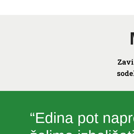
Zavi
sode
“Edina pot napr