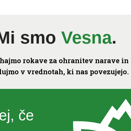
Mi smo
Vesna
.
hajmo rokave za ohranitev narave in
lujmo v vrednotah, ki nas povezujejo.
ej, če