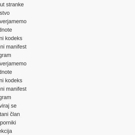
ut stranke
stvo
 verjamemo
dnote
čni kodeks
lni manifest
gram
 verjamemo
dnote
čni kodeks
lni manifest
gram
viraj se
tani član
porniki
ekcija