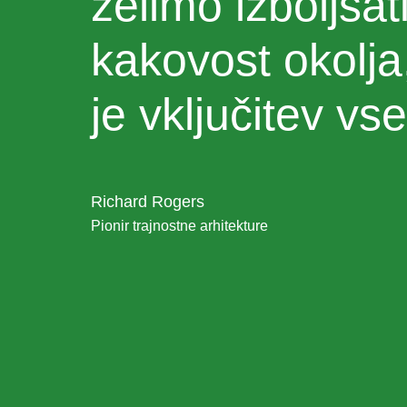
želimo izboljšat
kakovost okolja
je vključitev vse
Richard Rogers
Pionir trajnostne arhitekture